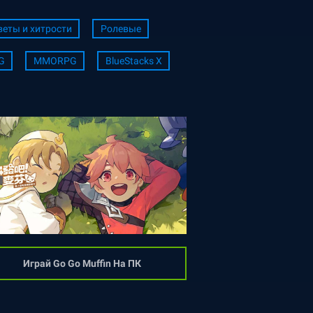
веты и хитрости
Ролевые
G
MMORPG
BlueStacks X
Играй Go Go Muffin На ПК