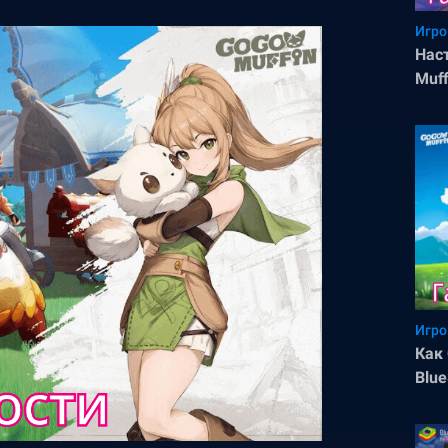
Игро
Нас
Muff
Игро
Как 
Blue