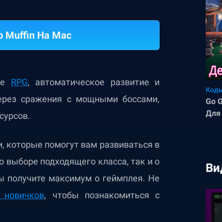
o Muffin На Mac
бе
RPG
, автоматическое развитие и
Коды
ерез сражения с мощными боссами,
Go 
Для
сурсов.
год
, которые помогут вам развиваться в
 выборе подходящего класса, так и о
Ви
ы получите максимум о геймплея. Не
 новичков
, чтобы познакомиться с