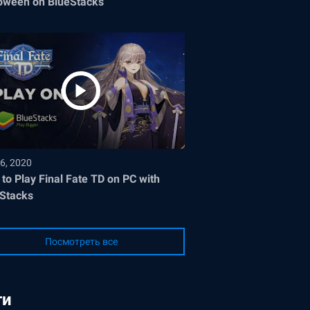
oween on BlueStacks
6, 2020
to Play Final Fate TD on PC with
Stacks
Посмотреть все
ги