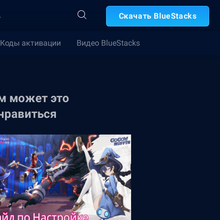
А
Скачать BlueStacks
Коды активации
Видео BlueStacks
м может это
нравиться