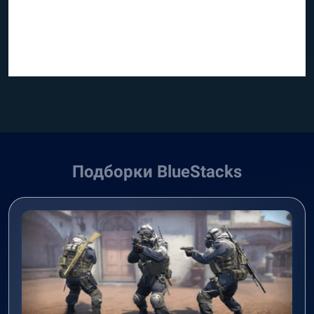
Подборки BlueStacks