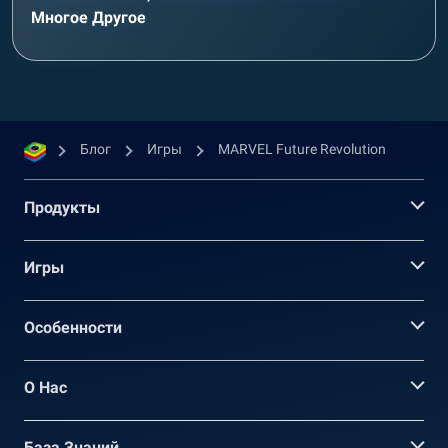
Многое Другое
Блог
Игры
MARVEL Future Revolution
Продукты
Игры
Oсобенности
О Нас
База Знаний