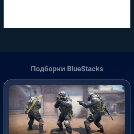
Подборки BlueStacks