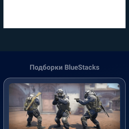
Подборки BlueStacks