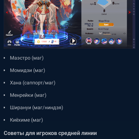
Маэстро (маг)
Момидзи (маг)
Хана (саппорт/маг)
Менрейки (маг)
Ширануи (маг/ниндзя)
Киёхиме (маг)
Советы для игроков средней линии