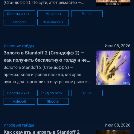
(Стандофф 2). По сути, этот ремастер —
техническая пересборка игры: разработчики
Советы и хитрости
Макросы
Экшен
переводят шутер на новую клиент-серверную
Shooter
BlueStacks X
архитектуру, а вместе с ней «закладывают»
фундамент для будущих изменений. В
Axlebolt называют эту версию «новой точкой
отсчёта для Standoff 2» — и связывают с...
Игровые гайды
Июл 08, 2026
Золото в Standoff 2 (Стэндофф 2) —
как получить бесплатную голду и не
потерять аккаунт
Золото в Standoff 2 (Стэндофф 2) —
премиальная игровая валюта, которая
нужна для торговли на внутреннем рынке.
Получить её непросто, но возможности всё-
Советы и хитрости
Гайд по ресурсам
Экшен
таки есть. В гайде расскажем о пяти
Axlebolt
Shooter
способах получить голду в Standoff 2
бесплатно. Способ 1. Выполняйте задания
золотого боевого пропуска Standoff 2 Самый
простой и способ заполучить...
Игровые гайды
Июл 08, 2026
Как скачать и играть в Standoff 2