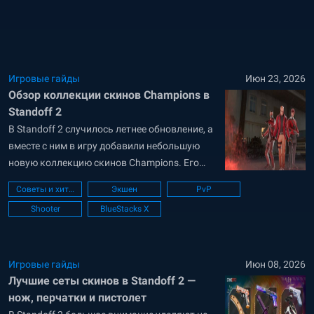
пользователями. В гайде рассказываем,
какие бывают читы, зачем они нужны, чем
их применение обычно заканчивается — и...
Игровые гайды
Июн 23, 2026
Обзор коллекции скинов Champions в
Standoff 2
В Standoff 2 случилось летнее обновление, а
вместе с ним в игру добавили небольшую
новую коллекцию скинов Champions. Его
основная тематика — футуризм и хай-тек. В
Советы и хитрости
Экшен
PvP
гайде рассмотрим все скины этой коллекции
Shooter
BlueStacks X
и расскажем, как их получить. Оружейные
скины коллекции Champions в Standoff 2 В
бесплатном боевом пропуске (Free Pass)...
Игровые гайды
Июн 08, 2026
Лучшие сеты скинов в Standoff 2 —
нож, перчатки и пистолет