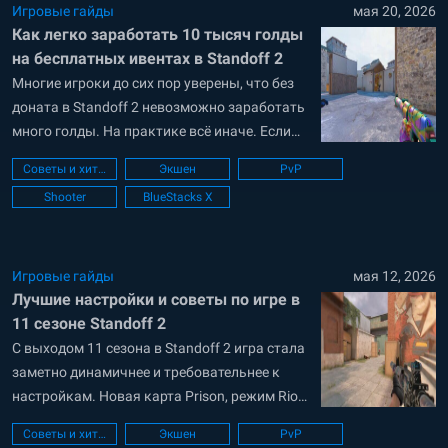
поиграть в уникальные режимы,
Игровые гайды
мая 20, 2026
Как легко заработать 10 тысяч голды
протестировать новые скины и особые
на бесплатных ивентах в Standoff 2
карты. В гайде...
Многие игроки до сих пор уверены, что без
доната в Standoff 2 невозможно заработать
много голды. На практике всё иначе. Если
проходить ивенты, закрывать боевые
Советы и хитрости
Экшен
PvP
пропуски и грамотно распоряжаться
Shooter
BlueStacks X
активами, за несколько сезонов можно
накопить тысячи голды вообще без
вложений. В гайде разберём основные
способы заработка голды в Standoff 2...
Игровые гайды
мая 12, 2026
Лучшие настройки и советы по игре в
11 сезоне Standoff 2
С выходом 11 сезона в Standoff 2 игра стала
заметно динамичнее и требовательнее к
настройкам. Новая карта Prison, режим Riot,
обновлённые звуки шагов и высокая
Советы и хитрости
Экшен
PvP
плотность перестрелок сделали комфортную