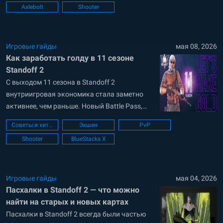
Axlebolt
Shooter
стрельбу и быструю реакцию ещё важнее,
чем раньше. В таких условиях даже
небольшие ошибки в sensitivity, прицеле или
FPS могут напрямую...
Игровые гайды
мая 08, 2026
Как заработать голду в 11 сезоне
Standoff 2
С выходом 11 сезона в Standoff 2
внутриигровая экономика стала заметно
активнее, чем раньше. Новый Battle Pass,
свежие косметические предметы,
Советы и хитрости
Экшен
PvP
ограниченный сезонный контент и высокая
Shooter
BlueStacks X
активность на торговой площадке открыли
для игроков сразу несколько способов
увеличить свои запасы золота. Многие по-
прежнему надеются только на удачу при
Игровые гайды
мая 04, 2026
Пасхалки в Standoff 2 — что можно
открытии кейсов или просто...
найти на старых и новых картах
Пасхалки в Standoff 2 всегда были частью