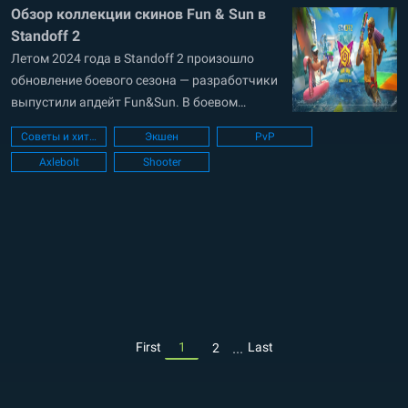
Обзор коллекции скинов Fun & Sun в
настроенный прицел,...
Standoff 2
Летом 2024 года в Standoff 2 произошло
обновление боевого сезона — разработчики
выпустили апдейт Fun&Sun. В боевом
пропуске можно было выбить коллекцию
Советы и хитрости
Экшен
PvP
скинов для оружия и ножей — по шесть на
Axlebolt
Shooter
каждый кейс. В гайде BlueStacks рассмотрим
всё содержимое коллекции Fun&Sun,
доступное для игроков в Standoff 2. Какое
оружие из...
...
First
1
Last
2