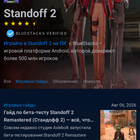
Standoff 2
BLUESTACKS VERIFIED
Играйте в Standoff 2 на ПК
с BlueStacks –
игровой платформе Android, которой доверяют
более 500 млн игроков
Все
Игровые гайды
Обновления
Новости
Игровые гайды
Авг 06, 2026
Гайд по бета-тесту Standoff 2
Remastered (Стандофф 2) — всё, что
нужно знать про ремастер игры
Совсем недавно студия Axlebolt запустила
бета-тестирование Standoff 2 Remastere