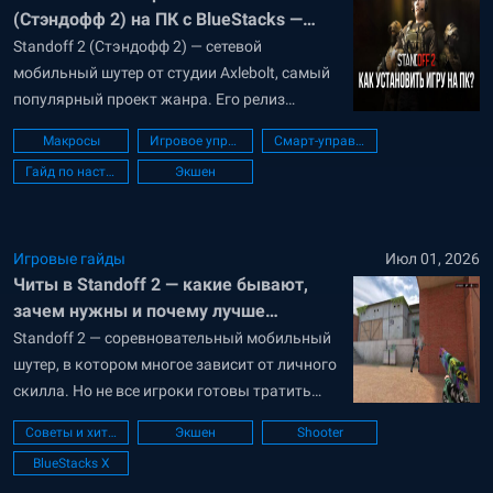
(Стэндофф 2) на ПК с BlueStacks —
подробный гайд по установке игры
Standoff 2 (Стэндофф 2) — сетевой
мобильный шутер от студии Axlebolt, самый
популярный проект жанра. Его релиз
состоялся в 2017 году, и за это время игру
Макросы
Игровое управление
Смарт-управление
успели скачать более 100 миллионов
Гайд по настройке ПК
Экшен
человек. Игровой процесс Standoff 2 сильно
напоминает знаменитый Counter-Strike —
режимами игры, рынком скинов и
киберспортивными турнирами. Проблема
Игровые гайды
Июл 01, 2026
Читы в Standoff 2 — какие бывают,
лишь...
зачем нужны и почему лучше
обойтись без них
Standoff 2 — соревновательный мобильный
шутер, в котором многое зависит от личного
скилла. Но не все игроки готовы тратить
время на тренировку. Некоторые
Советы и хитрости
Экшен
Shooter
используют читы — сторонние программы,
BlueStacks X
которые дают преимущество над другими