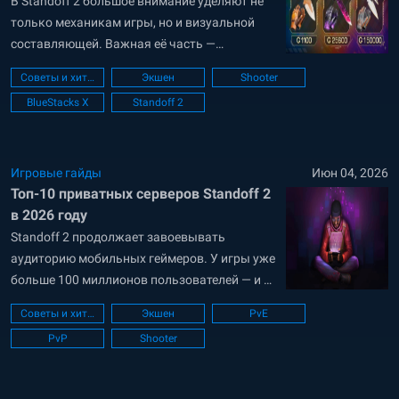
В Standoff 2 большое внимание уделяют не
только механикам игры, но и визуальной
составляющей. Важная её часть —
сочетание цветов в любимых скинах
Советы и хитрости
Экшен
Shooter
игроков. Подготовили для вас девять
BlueStacks X
Standoff 2
вариантов сетов: три дорогих, три средних и
три бюджетных. В каждом сете — нож,
перчатки и пистолет. Посмотрите на них и
вдохновитесь...
Игровые гайды
Июн 04, 2026
Топ-10 приватных серверов Standoff 2
в 2026 году
Standoff 2 продолжает завоевывать
аудиторию мобильных геймеров. У игры уже
больше 100 миллионов пользователей — и их
число продолжает расти. Популярность
Советы и хитрости
Экшен
PvE
Standoff 2 обусловлена разнообразным
PvP
Shooter
геймплеем, постоянными обновлениями и
регулярными турнирами. А ещё приватными
серверами. Они позволяют игрокам