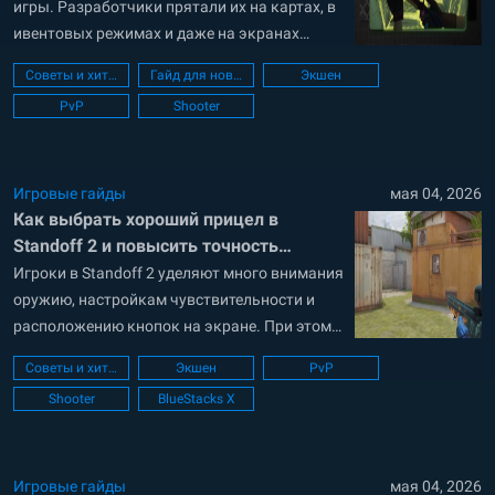
игры. Разработчики прятали их на картах, в
ивентовых режимах и даже на экранах
загрузки. Некоторые замечали только
Советы и хитрости
Гайд для новичков
Экшен
самые внимательные игроки, а о других
PvP
Shooter
многие узнавали уже спустя годы. Собрали
самые интересные пасхалки из старых
обновлений и те, которые можно найти до
сих пор....
Игровые гайды
мая 04, 2026
Как выбрать хороший прицел в
Standoff 2 и повысить точность
стрельбы
Игроки в Standoff 2 уделяют много внимания
оружию, настройкам чувствительности и
расположению кнопок на экране. При этом
настройку прицела они часто оставляют без
Советы и хитрости
Экшен
PvP
внимания, хотя именно от неё зависит
Shooter
BlueStacks X
качество стрельбы. Неправильно
выбранный прицел может мешать замечать
противника, сливаться с картой или
отвлекать в самый важный момент. Хорошо
Игровые гайды
мая 04, 2026