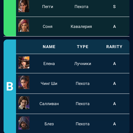
Пегги
Пехота
S
Соня
Кавалерия
A
NAME
TYPE
RARITY
Елена
Лучники
A
B
Чинг Ши
Пехота
A
Салливан
Пехота
A
Блез
Пехота
A