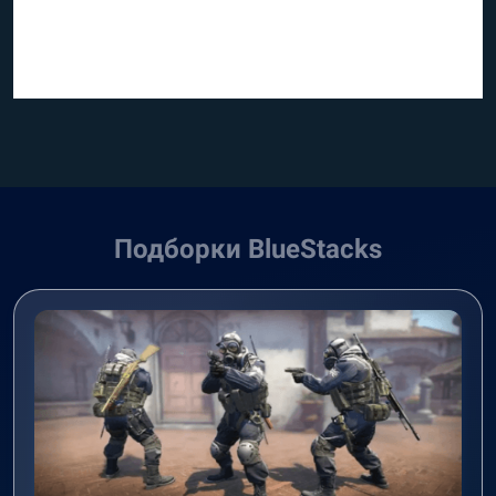
Подборки BlueStacks