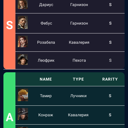
Дариус
Гарнизон
S
S
Фебус
Гарнизон
S
Розабела
Кавалерия
S
Леофрик
Пехота
S
NAME
TYPE
RARITY
Тамир
Лучники
S
A
Конраж
Кавалерия
S