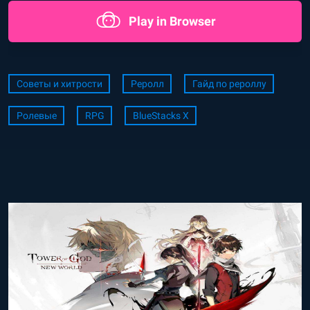
Play in Browser
Советы и хитрости
Реролл
Гайд по рероллу
Ролевые
RPG
BlueStacks X