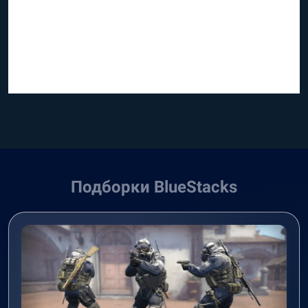
Подборки BlueStacks