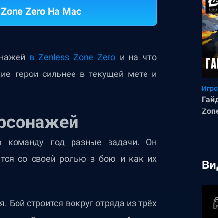
 Zone Zero На Mac
сонажей
в Zenless Zone Zero
и на что
кие герои сильнее в текущей мете и
Игро
Гайд
Zon
ерсонажей
ую команду под разные задачи. Он
тся со своей ролью в бою и как их
Ви
я. Бой строится вокруг отряда из трёх