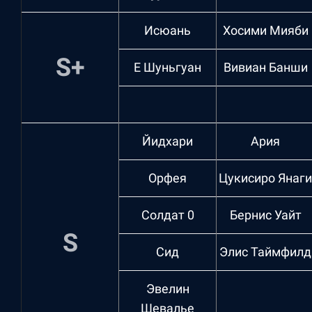
Исюань
Хосими Мияби
S+
Е Шуньгуан
Вивиан Банши
Йидхари
Ария
Орфея
Цукисиро Янаги
Солдат 0
Бернис Уайт
S
Сид
Элис Таймфилд
Эвелин
Шевалье