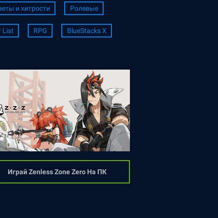
веты и хитрости
Ролевые
r List
RPG
BlueStacks X
Играй Zenless Zone Zero На ПК