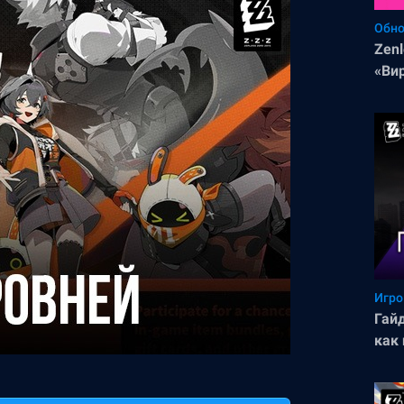
Обно
Zenl
«Ви
пер
Игро
Гайд
как 
ста