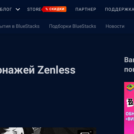
БЛОГ
STORE
ПАРТНЕР
ПОДДЕРЖК
% СКИДКИ
ытия в BlueStacks
Подборки BlueStacks
Новости
Ва
онажей Zenless
по