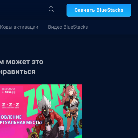
А
Скачать BlueStacks
Коды активации
Видео BlueStacks
м может это
нравиться