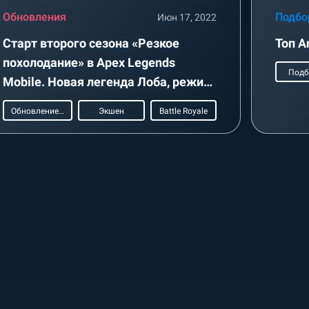
Обновления
Подбо
Июн 17, 2022
Старт второго сезона «Резкое
Топ A
похолодание» в Apex Legends
Подб
Mobile. Новая легенда Лоба, режим
«Вооружен и опасен» и
Обновление игры
Экшен
Battle Royale
Климатизатор