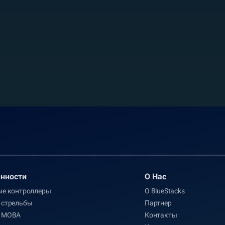
нности
О Нас
ые контроллеры
О BlueStacks
 стрельбы
Партнер
 MOBA
Контакты