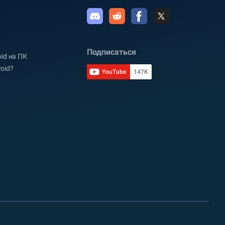
Подписаться
oid на ПК
oid?
YouTube
147K