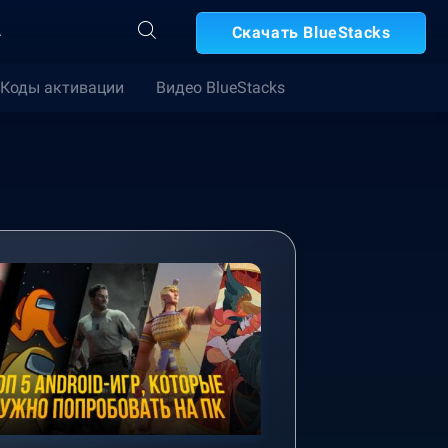
А
Скачать BlueStacks
Коды активации
Видео BlueStacks