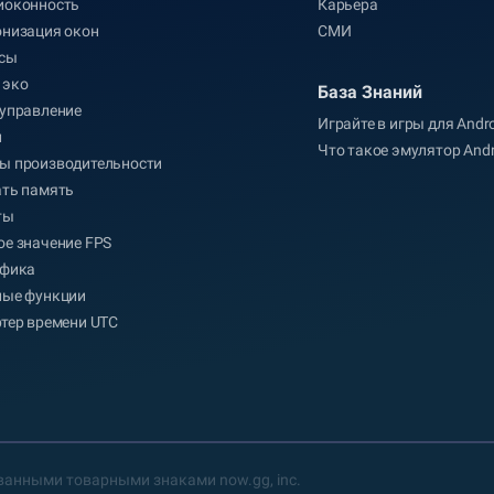
иоконность
Карьера
онизация окон
СМИ
сы
 эко
База Знаний
управление
Играйте в игры для Andr
л
Что такое эмулятор Andr
ы производительности
ать память
ты
е значение FPS
афика
ные функции
тер времени UTC
ованными товарными знаками now.gg, inc.