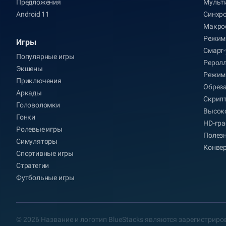
Предложения
Мульт
Android 11
Синхр
Макро
Режим
Игры
Смарт-
Популярные игры
Рерол
Экшены
Режим
Приключения
Обрез
Аркады
Скрип
Головоломки
Высоко
Гонки
HD-гр
Ролевые игры
Полез
Симуляторы
Конвер
Спортивные игры
Стратегии
Футбольные игры
© 2026 Название и логотип BlueStacks являются зарегистрир