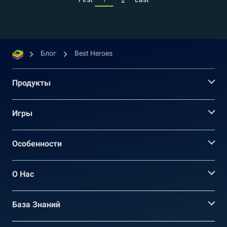
Блог
Best Heroes
Продукты
Игры
Oсобенности
О Нас
База Знаний