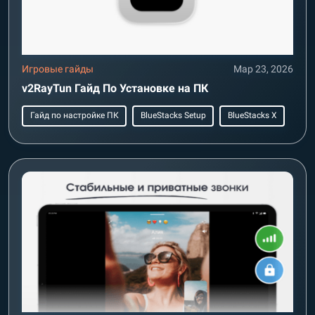
Игровые гайды
Мар 23, 2026
v2RayTun Гайд По Установке на ПК
Гайд по настройке ПК
BlueStacks Setup
BlueStacks X