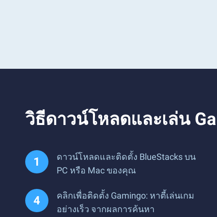
วิธีดาวน์โหลดและเล่น Ga
ดาวน์โหลดและติดตั้ง BlueStacks บน
PC หรือ Mac ของคุณ
คลิกเพื่อติดตั้ง Gamingo: หาตี้เล่นเกม
อย่างเร็ว จากผลการค้นหา