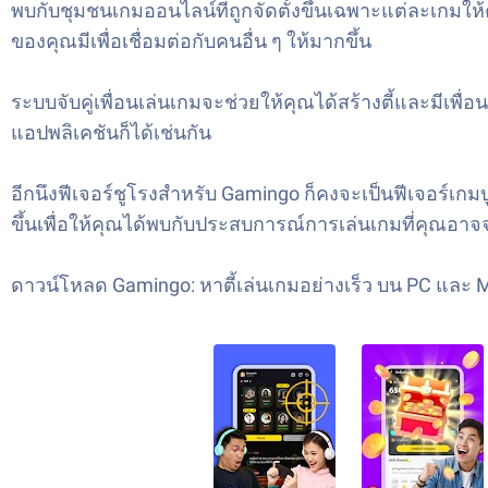
พบกับชุมชนเกมออนไลน์ที่ถูกจัดตั้งขึ้นเฉพาะแต่ละเกมให
ของคุณมีเพื่อเชื่อมต่อกับคนอื่น ๆ ให้มากขึ้น
ระบบจับคู่เพื่อนเล่นเกมจะช่วยให้คุณได้สร้างตี้และมีเพื่อ
แอปพลิเคชันก็ได้เช่นกัน
อีกนึงฟีเจอร์ชูโรงสำหรับ Gamingo ก็คงจะเป็นฟีเจอร์เกม
ขึ้นเพื่อให้คุณได้พบกับประสบการณ์การเล่นเกมที่คุณอา
ดาวน์โหลด Gamingo: หาตี้เล่นเกมอย่างเร็ว บน PC และ MA