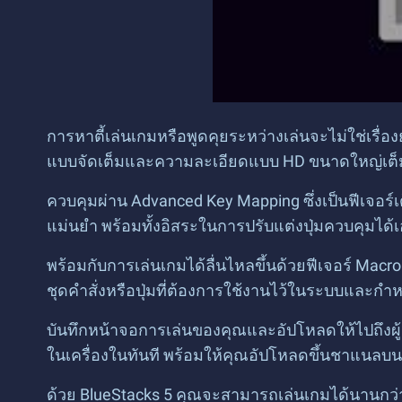
การหาตี้เล่นเกมหรือพูดคุยระหว่างเล่นจะไม่ใช่เรื่
แบบจัดเต็มและความละเอียดแบบ HD ขนาดใหญ่เต
ควบคุมผ่าน Advanced Key Mapping ซึ่งเป็นฟีเจอร
แม่นยำ พร้อมทั้งอิสระในการปรับแต่งปุ่มควบคุมได้
พร้อมกับการเล่นเกมได้ลื่นไหลขึ้นด้วยฟีเจอร์ Macr
ชุดคำสั่งหรือปุ่มที่ต้องการใช้งานไว้ในระบบและกำหน
บันทึกหน้าจอการเล่นของคุณและอัปโหลดให้ไปถึงผู้
ในเครื่องในทันที พร้อมให้คุณอัปโหลดขึ้นชาแนลบ
ด้วย BlueStacks 5 คุณจะสามารถเล่นเกมได้นานกว่