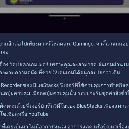
องยากอีกต่อไปเพียงดาวน์โหลดเกม Gamingo: หาตี้เล่นเกมอย
็มจอ
์เด็ดขวัญใจคอเกมเมอร์ เพราะคุณจะสามารถเล่นเกมผ่าน เม
เองตามความถนัด ที่ช่วยให้เล่นเกมได้สนุกสมใจกว่าเดิม
o Recorder ของ BlueStacks ฟีเจอร์ที่ใช้ควบคุมการทำสกิล
ดปุ่มควบคุม เมื่อกดปุ่มควบคุมนั้น ระบบจะรันชุดคำสั่งซ้ำไ
ติดตามด้วยฟีเจอร์บันทึกวีดีโอของ BlueStacks เพียงแค่
นโซเชียลหรือ YouTube
าที่เคยเป็นมา ไม่มีอาการหน่วง อาการแลค หรือปัญหาเรื่