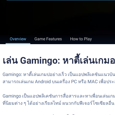
Overview
Game Features
How to Play
เล่น Gamingo: หาตี้เล่นเกม
Gamingo: หาตี้เล่นเกมปอย่างเร็ว เป็นแอปพลิเคชันแนว
สามารถเล่นเกม Android บนเครื่อง PC หรือ MAC เพื่อประ
Gamingo เป็นแอปพลิเคชันการสื่อสารและหาเพื่อนเล่นเก
ที่นิยมต่าง ๆ ได้อย่างเรียลไทม์ ผนวกกับฟีเจอร์โซเซียล