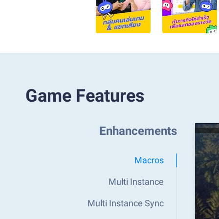
Game Features
Enhancements
Macros
Multi Instance
Multi Instance Sync