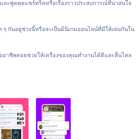
กและพูดคุยแชร์ทริคหรือเรื่องราวประสบการณ์ที่น่าสนใจ
ๆ กันอยู่ช่วงนี้หรือจะเป็นมินิเกมออนไลน์ที่มีให้เล่นกันใน
ับมืออาชีพคอยช่วยให้เครื่องของคุณทำงานได้ดีและลื่นไหล