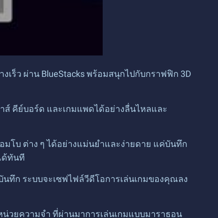
่างเร็ว ผ่าน BlueStacks พร้อมสนุกไปกับกราฟฟิก 3D
าส์ คีย์บอร์ด และเกมแพดได้อย่างลื่นไหลและ
คอมโบ ต่าง ๆ ได้อย่างแม่นยำและง่ายดาย แค่บันทึก
ด้ทันที
กดบันทึก ระบบจะเซฟไฟล์วีดีโอการเล่นเกมของคุณลง
องหน่วยความจำ ที่ผ่านมาการเล่นเกมแบบมาราธอน