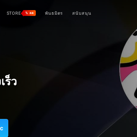
STORE
พันธมิตร
สนับสนุน
% ลด
เร็ว
ac