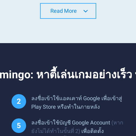
Read More
mingo: หาตี้เล่นเกมอย่างเร็
ลงชื่อเข้าใช้แอคเคาท์ Google เพื่อเข้าสู่
Play Store หรือทำในภายหลัง
ลงชื่อเข้าใช้บัญชี Google Account
(หาก
ยังไม่ได้ทำในขั้นที่ 2)
เพื่อติดตั้ง