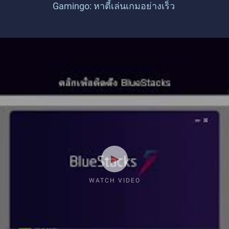
Gamingo: หาตี้เล่นเกมอย่างเร็ว
WATCH VIDEO