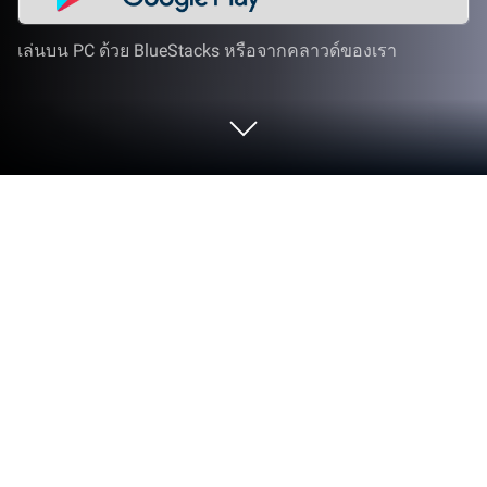
เล่นบน PC ด้วย BlueStacks หรือจากคลาวด์ของเรา
ใช้ Meitu- รีทัชและตัดต่อวีดีโอ บน PC
หรือ Mac
Meitu- รีทัชและตัดต่อวีดีโอ แอปพลิเคชันการถ่ายภาพ
ที่ถูกพัฒนาโดย Meitu (China) Limited BlueStacks แอ
ปเพลเยอร์เป็นแพลตฟอร์มที่ให้คุณสามารถเล่น
แอปพลิเคชัน Android บนเครื่อง PC หรือ MAC เพื่อ
ประสบการณ์การใช้งานที่เหนือระดับ