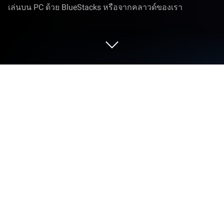
เล่นบน PC ด้วย BlueStacks หรือจากคลาวด์ของเรา
เล่น Magic Stone Knights บน PC และ
Mac
Magic Stone Knights เป็นเกม Casual ที่พัฒนาโดย
NEOWIZ BlueStacks เครื่องเล่นแอพเป็นแพลตฟอร์มที่
ให้คุณเล่นเกม Android บนพีซีหรือ MAC เพื่อ
ประสบการณ์การเล่นเกมที่เหนือกว่า
Magic Stone Knights เป็นเกมแนว Casual เกมพัซเซิล