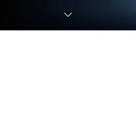
เล่น Idle Heroes of Light บน PC และ
Mac
Idle Heroes of Light เป็นเกมแนว Role Playing พัฒนา
โดย Rita Wang BlueStacks แอพเพลเยอร์เป็นแพลท
ฟอร์มที่ให้คุณสามารถเล่นเกม Android บนเครื่อง PC
หรือ MAC เพื่อประสบการณ์การเล่นเกมที่เหนือระดับ
Idle Heroes of Light เป็นเกมแนว Role Playing ในทวีป
แห่ง Brave สิ่งมีชีวิตทุกชนิดอยู่ร่วมกันอย่างกลมกลืน
ในหมู่พวกเขา มนุษย์ เอลฟ์ เทวดา และปีศาจแข็งแกร่ง