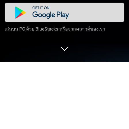
เล่นบน PC ด้วย BlueStacks หรือจากคลาวด์ของเรา
เล่น Space Merchant บน PC และ Mac
Space Merchant: Empire of Stars เป็นเกมแนว Role
Playing พัฒนาโดย Retora Games LLC BlueStacks
แอพเพลเยอร์เป็นแพลทฟอร์มที่ให้คุณสามารถเล่นเกม
Android บนเครื่อง PC หรือ MAC เพื่อประสบการณ์การ
เล่นเกมที่เหนือระดับ