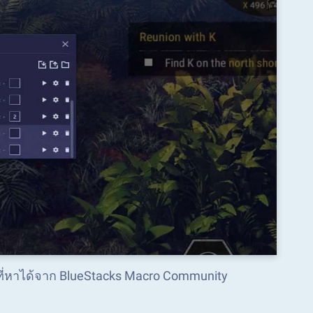
 ที่หาได้จาก BlueStacks Macro Community