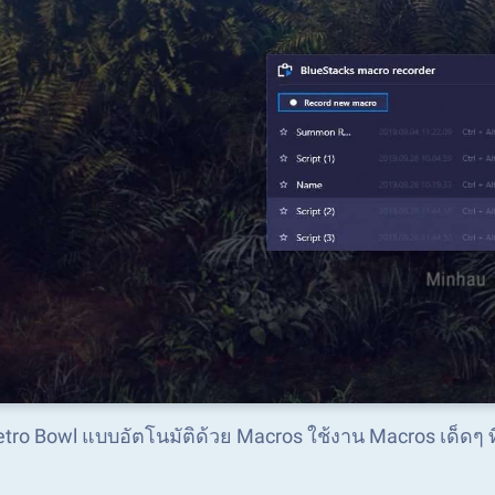
Retro Bowl แบบอัตโนมัติด้วย Macros ใช้งาน Macros เด็ดๆ