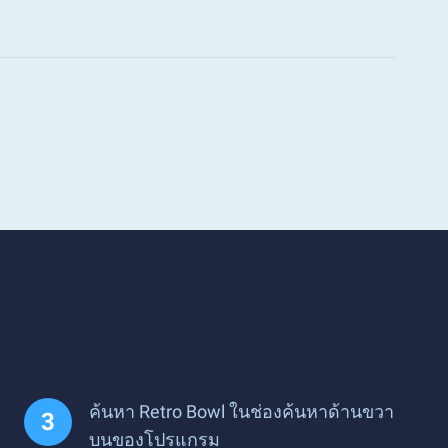
ค้นหา Retro Bowl ในช่องค้นหาด้านขวา
บนของโปรแกรม