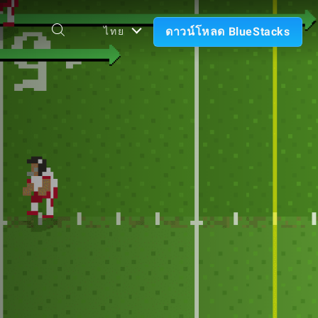
ดาวน์โหลด BlueStacks
ไทย