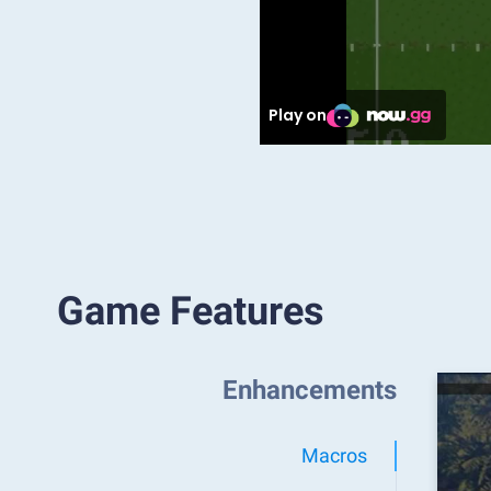
Game Features
Enhancements
Macros