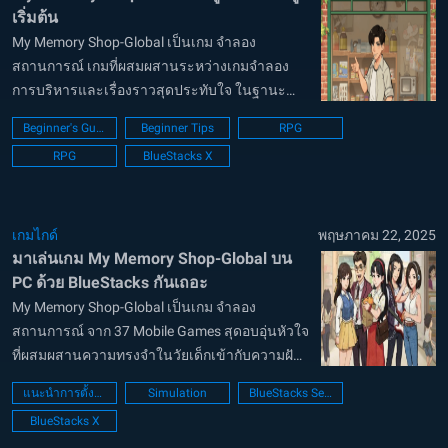
เริ่มต้น
My Memory Shop-Global เป็นเกม จำลอง
สถานการณ์ เกมที่ผสมผสานระหว่างเกมจำลอง
การบริหารและเรื่องราวสุดประทับใจ ในฐานะ
เจ้าของใหม่ของร้านเกมแห่งความทรงจำเล็กๆ สุด
Beginner's Guide
Beginner Tips
RPG
แปลก บทบาทของคุณคือช่วยให้ลูกค้าฟื้นความ
RPG
BlueStacks X
ทรงจำอันล้ำค่าของพวกเขาขึ้นมาอีกครั้ง คู่มือ
สำหรับผู้เร...
เกมไกด์
พฤษภาคม 22, 2025
มาเล่นเกม My Memory Shop-Global บน
PC ด้วย BlueStacks กันเถอะ
My Memory Shop-Global เป็นเกม จำลอง
สถานการณ์ จาก 37 Mobile Games สุดอบอุ่นหัวใจ
ที่ผสมผสานความทรงจำในวัยเด็กเข้ากับความฝัน
ของเศรษฐีในยุคปัจจุบัน เริ่มต้นจากศูนย์และสร้าง
แนะนำการตั้งค่า PC
Simulation
BlueStacks Setup
อาณาจักรธุรกิจของคุณเอง โดยย้อนเวลากลับไป
BlueStacks X
ในยุคทองของ Happyton เมืองที่มีเสน่ห์ที่เ...