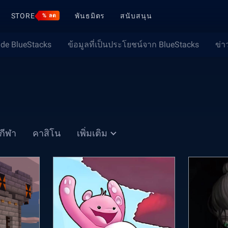
STORE
พันธมิตร
สนับสนุน
% ลด
ide BlueStacks
ข้อมูลที่เป็นประโยชน์จาก BlueStacks
ข่า
กีฬา
คาสิโน
เพิ่มเติม