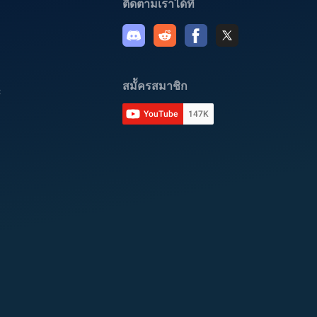
ติดตามเราได้ที่
สมััครสมาชิก
C
YouTube
147K