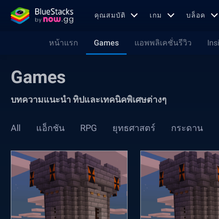
คุณสมบัติ
เกม
บล็อค
หน้าแรก
Games
แอพพลิเคชั่นรีวิว
Ins
Games
บทความแนะนำ ทิปและเทคนิคพิเศษต่างๆ
All
แอ็กชัน
RPG
ยุทธศาสตร์
กระดาน