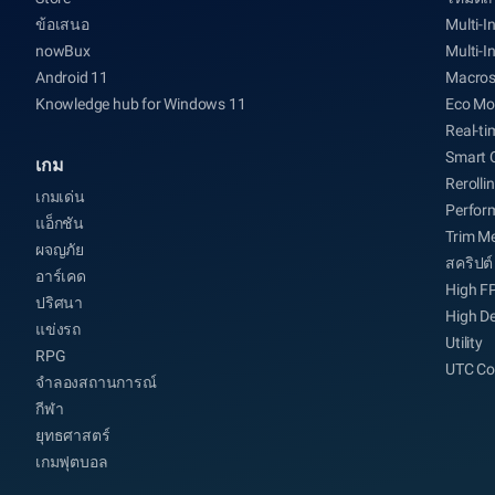
ข้อเสนอ
Multi-I
nowBux
Multi-I
Android 11
Macro
Knowledge hub for Windows 11
Eco Mo
Real-ti
Smart 
เกม
Rerolli
เกมเด่น
Perfor
แอ็กชัน
Trim M
ผจญภัย
สคริปต์
อาร์เคด
High F
ปริศนา
High De
แข่งรถ
Utility
RPG
UTC Co
จำลองสถานการณ์
กีฬา
ยุทธศาสตร์
เกมฟุตบอล