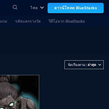
ดาวน์โหลด BlueStacks
ไทย
วเกม
รหัสแลกรางวัล
วีดีโอจาก BlueStacks
จัดเรียงตาม
:
ล่าสุด