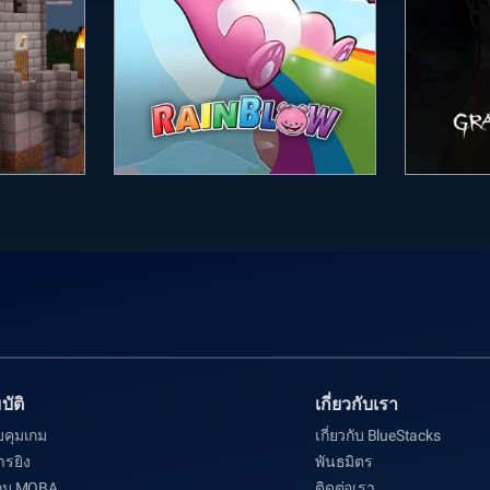
ัติ
เกี่ยวกับเรา
คุมเกม
เกี่ยวกับ BlueStacks
รยิง
พันธมิตร
กม MOBA
ติดต่อเรา