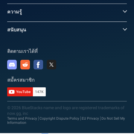
ความรู้
สนับสนุน
ติดตามเราได้ที่
สมััครสมาชิก
YouTube
147K
© 2026 BlueStacks name and logo are registered trademarks of
now.gg, inc
Terms and Privacy
Copyright Dispute Policy
EU Privacy
Do Not Sell My
Information