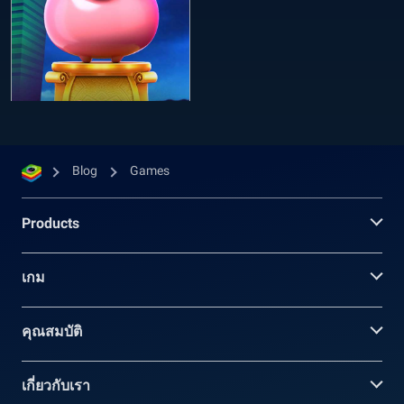
Blog
Games
Products
เกม
คุณสมบัติ
เกี่ยวกับเรา