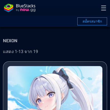
สมััครสมาชิก
NEXON
แสดง 1-13 จาก 19