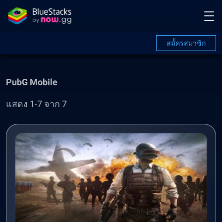
สมััครสมาชิก
PubG Mobile
แสดง 1-7 จาก 7