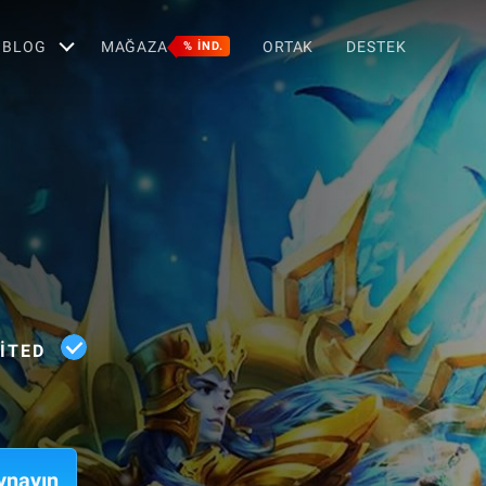
BLOG
MAĞAZA
ORTAK
DESTEK
% IND.
ITED
ynayın