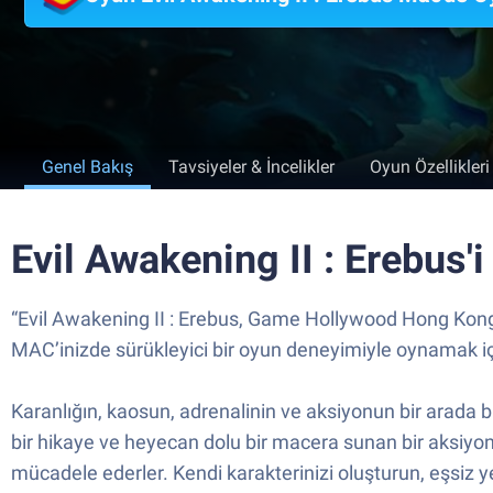
Genel Bakış
Tavsiyeler & İncelikler
Oyun Özellikleri
Evil Awakening II : Erebus'
“Evil Awakening II : Erebus, Game Hollywood Hong Kong
MAC’inizde sürükleyici bir oyun deneyimiyle oynamak için
Karanlığın, kaosun, adrenalinin ve aksiyonun bir arada b
bir hikaye ve heyecan dolu bir macera sunan bir aksiyon
mücadele ederler. Kendi karakterinizi oluşturun, eşsiz ye