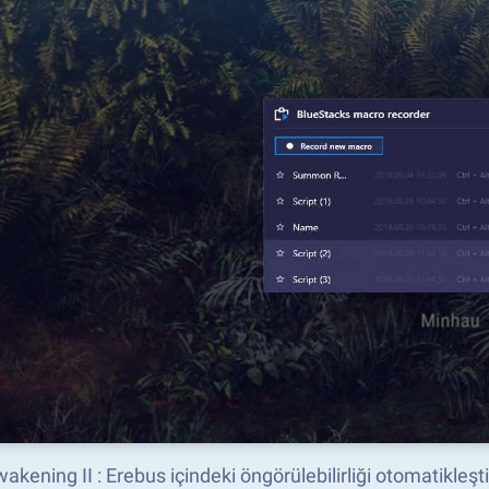
wakening II : Erebus içindeki öngörülebilirliği otomatikleş