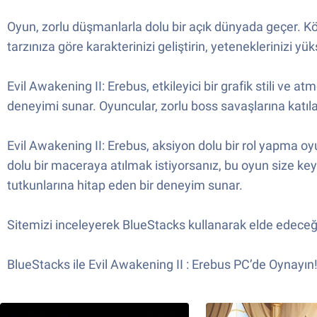
Oyun, zorlu düşmanlarla dolu bir açık dünyada geçer. Köt
tarzınıza göre karakterinizi geliştirin, yeteneklerinizi y
Evil Awakening II: Erebus, etkileyici bir grafik stili ve 
deneyimi sunar. Oyuncular, zorlu boss savaşlarına katılac
Evil Awakening II: Erebus, aksiyon dolu bir rol yapma oyu
dolu bir maceraya atılmak istiyorsanız, bu oyun size keyi
tutkunlarına hitap eden bir deneyim sunar.
Sitemizi inceleyerek BlueStacks kullanarak elde edeceğini
BlueStacks ile Evil Awakening II : Erebus PC’de Oynayın!