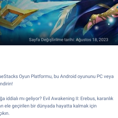
Sayfa Değiştirilme tarihi
:
Ağustos 18, 2023
 BlueStacks Oyun Platformu, bu Android oyununu PC veya
ndirin!
 iddialı mı geliyor? Evil Awakening II: Erebus, karanlık
n ele geçirilen bir dünyada hayatta kalmak için
ıkın.