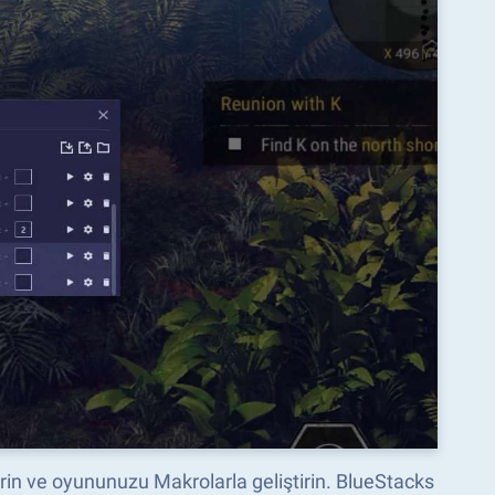
tirin ve oyununuzu Makrolarla geliştirin. BlueStacks