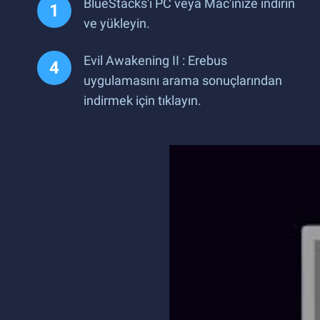
BlueStacks'i PC veya Mac'inize indirin
ve yükleyin.
Evil Awakening II : Erebus
uygulamasını arama sonuçlarından
indirmek için tıklayın.