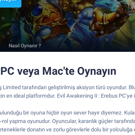
Nasıl Oynanır ?
i PC veya Mac'te Oynayın
 Limited tarafından geliştirilmiş aksiyon türü oyundur.
 en ideal platformdur. Evil Awakening II : Erebus PC’ye i
ulunduğu bir oyuna hiçbir oyun sever hayır diyemez. Kulağa
-rol yapma oyunudur. Oyuncular, karanlık güçler tarafında
teneklerle donatın ve zorlu görevlerle dolu bir yolculuğa ç