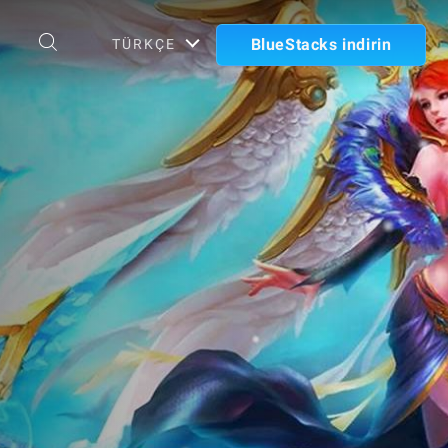
BlueStacks indirin
TÜRKÇE