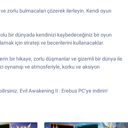
 ve zorlu bulmacaları çözerek ilerleyin. Kendi oyun
im dolu bir dünyada kendinizi kaybedeceğiniz bir oyun
mak için strateji ve becerilerini kullanacaklar.
rin bir hikaye, zorlu düşmanlar ve gizemli bir dünya ile
yici oynanışı ve atmosferiyle, korku ve aksiyon
irsiniz. Evil Awakening II : Erebus PC’ye indirin!