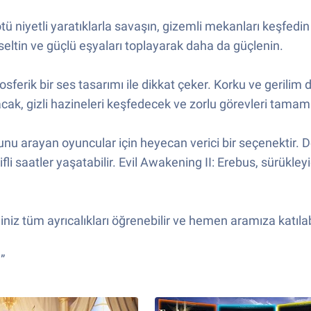
ü niyetli yaratıklarla savaşın, gizemli mekanları keşfedin
ükseltin ve güçlü eşyaları toplayarak daha da güçlenin.
atmosferik bir ses tasarımı ile dikkat çeker. Korku ve geril
ak, gizli hazineleri keşfedecek ve zorlu görevleri tamamla
nu arayan oyuncular için heyecan verici bir seçenektir. De
fli saatler yaşatabilir. Evil Awakening II: Erebus, sürükle
z tüm ayrıcalıkları öğrenebilir ve hemen aramıza katılabil
”