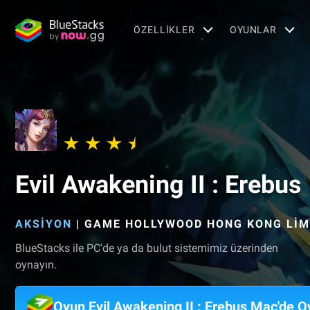
ÖZELLIKLER
OYUNLAR
Evil Awakening II : Erebus
AKSIYON
|
GAME HOLLYWOOD HONG KONG LIM
BlueStacks ile PC'de ya da bulut sistemimiz üzerinden
oynayın.
Oyun Evil Awakening II : Erebus Mac'de O