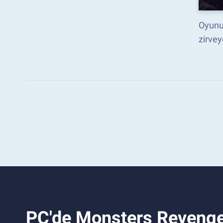
Oyunun
zirvey
PC'de Monsters Revenge