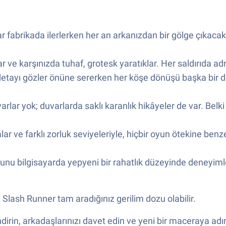
ar fabrikada ilerlerken her an arkanızdan bir gölge çıkaca
 ve karşınızda tuhaf, grotesk yaratıklar. Her saldırıda adre
 detayı gözler önüne sererken her köşe dönüşü başka bir 
ar yok; duvarlarda saklı karanlık hikâyeler de var. Belki 
lar ve farklı zorluk seviyeleriyle, hiçbir oyun ötekine ben
nu bilgisayarda yepyeni bir rahatlık düzeyinde deneyi
lash Runner tam aradığınız gerilim dozu olabilir.
rin, arkadaşlarınızı davet edin ve yeni bir maceraya adı