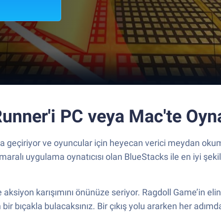
unner'i PC veya Mac'te Oyn
geçiriyor ve oyuncular için heyecan verici meydan okuma
maralı uygulama oynatıcısı olan BlueStacks ile en iyi şeki
 aksiyon karışımını önünüze seriyor. Ragdoll Game’in eli
yan bir bıçakla bulacaksınız. Bir çıkış yolu ararken her adı