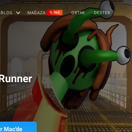
BLOG
MAĞAZA
ORTAK
DESTEK
% IND.
 Runner
r Mac'de