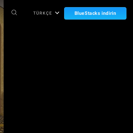
BlueStacks indirin
TÜRKÇE