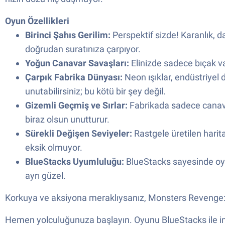
Oyun Özellikleri
Birinci Şahıs Gerilim:
Perspektif sizde! Karanlık, d
doğrudan suratınıza çarpıyor.
Yoğun Canavar Savaşları:
Elinizde sadece bıçak var
Çarpık Fabrika Dünyası:
Neon ışıklar, endüstriyel
unutabilirsiniz; bu kötü bir şey değil.
Gizemli Geçmiş ve Sırlar:
Fabrikada sadece canavarl
biraz olsun unutturur.
Sürekli Değişen Seviyeler:
Rastgele üretilen harita
eksik olmuyor.
BlueStacks Uyumluluğu:
BlueStacks sayesinde oyu
ayrı güzel.
Korkuya ve aksiyona meraklıysanız, Monsters Revenge: S
Hemen yolculuğunuza başlayın. Oyunu BlueStacks ile indi