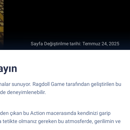
Sayfa Değiştirilme tarihi
:
Temmuz 24, 2025
ayın
lar sunuyor. Ragdoll Game tarafından geliştirilen bu
lde deneyimlenebilir.
nden çıkan bu Action macerasında kendinizi garip
mda tetikte olmanız gereken bu atmosferde, gerilimin ve