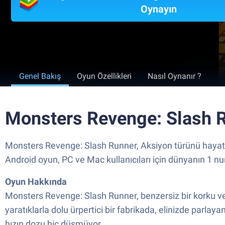
Oynayın
Genel Bakış
Oyun Özellikleri
Nasıl Oynanır ?
Monsters Revenge: Slash R
Monsters Revenge: Slash Runner, Aksiyon türünü hayata 
Android oyun, PC ve Mac kullanıcıları için dünyanın 1 nu
Oyun Hakkında
Monsters Revenge: Slash Runner, benzersiz bir korku ve
yaratıklarla dolu ürpertici bir fabrikada, elinizde parla
hızın dozu hiç düşmüyor.