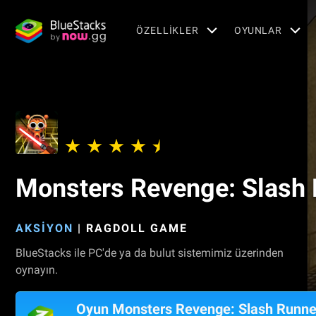
ÖZELLIKLER
OYUNLAR
Monsters Revenge: Slash
AKSIYON
|
RAGDOLL GAME
BlueStacks ile PC'de ya da bulut sistemimiz üzerinden
oynayın.
Oyun Monsters Revenge: Slash Runne