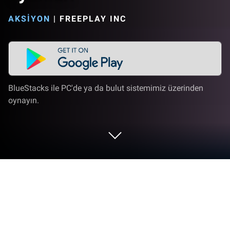
AKSIYON
|
FREEPLAY INC
BlueStacks ile PC'de ya da bulut sistemimiz üzerinden
oynayın.
Paper Boy Race－Koşma oyunları'i PC
veya Mac'te Oynayın