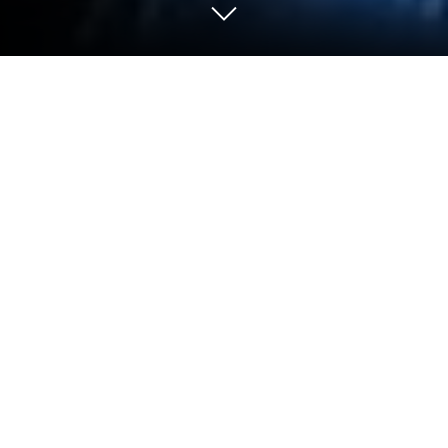
Blood Strike Max:One-Punch Man'i PC
veya Mac'te Oynayın
Blood Strike Max:One-Punch Man ile yepyeni bir
maceraya atılın, Stellar Gate Games tarafından
geliştirilmiş bir Aksiyon oyunu. Android oyunlarını PC
veya Mac’te oynamak için en popüler oyun
platformu BlueStacks ile harika bir oyun deneyimi
yaşayın.
Oyun Hakkında
Blood Strike Max:One-Punch Man, hızlı tempolu
çatışmalar ve net kontrollerle nabzı yükselten bir