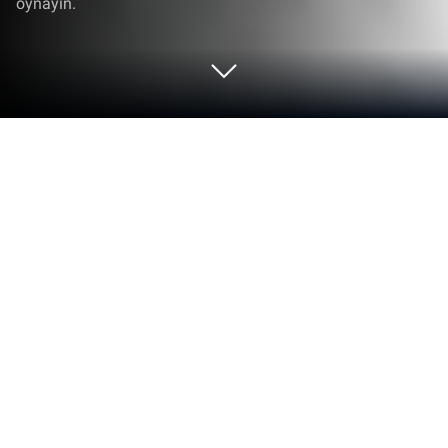
oynayın.
Mosquito.io'i PC veya Mac'te Oynayın
Mosquito.io, Supercent tarafından geliştirilmiş
arcade türü oyundur. BlueStacks Oyun Platformu, bu
Android oyununu PC veya MAC’inizde sürükleyici bir
oyun deneyimiyle oynamak için en ideal platformdur.
Mosquito.io PC’ye indirin!
El sallayan sivrisinekleri vurma zamanı geldi!
Mosquito.io, Google Play’de yer alan ve BlueStacks