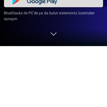
BlueStacks ile PC'de ya da bulut sistemimiz üzerinden
oynayın.
GOZO - Arkadaşlar Edinin'i PC veya
Mac'te Oynayın
GOZO – Arkadaşlar Edinin ile en iyi performansınızı
sergileyin, PLAYNETA LIMITED tarafından geliştirilen
Masa Oyunları oyun fenomeni. BlueStacks ile PC
veya Mac’te hassas oyun kontrolleri, yüksek FPS