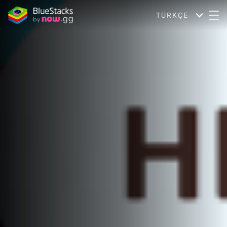
TÜRKÇE