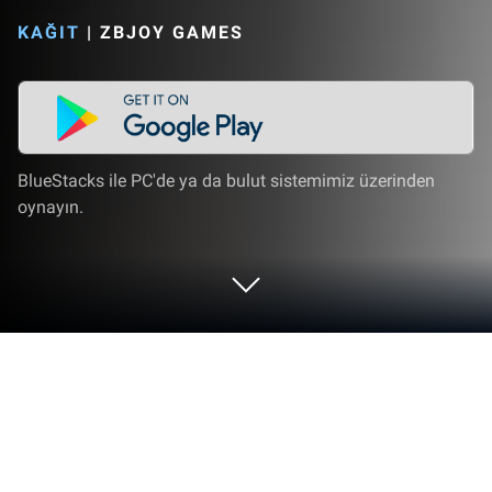
KAĞIT
|
ZBJOY GAMES
BlueStacks ile PC'de ya da bulut sistemimiz üzerinden
oynayın.
Mini Heroes: Summoners War'i PC
veya Mac'te Oynayın