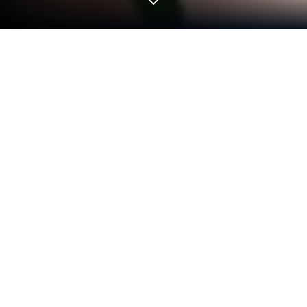
Günlük Solitaire'i PC veya Mac'te
Oynayın
Günlük Solitaire, Kağıt türünü hayata geçiriyor ve
oyuncular için heyecan verici meydan okumalar
sunuyor. Clownfish tarafından geliştirilen bu Android
oyun, PC ve Mac kullanıcıları için dünyanın 1
numaralı uygulama oynatıcısı olan BlueStacks ile en
iyi şekilde deneyimlenebilir.
Oyun Hakkında
Klasik kağıt oyunlarını özleyenler için Günlük Solitaire
tam bir keyif! Clownfish’in sunduğu bu oyunla, eline