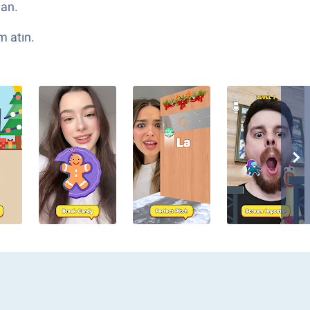
dan.
m atın.