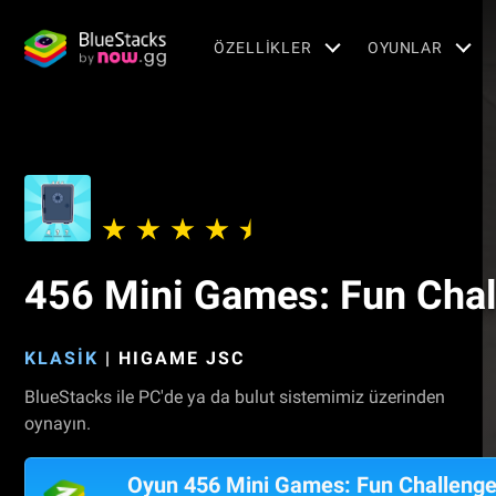
ÖZELLIKLER
OYUNLAR
456 Mini Games: Fun Cha
KLASIK
|
HIGAME JSC
BlueStacks ile PC'de ya da bulut sistemimiz üzerinden
oynayın.
Oyun 456 Mini Games: Fun Challeng