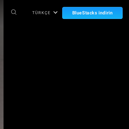
BlueStacks indirin
TÜRKÇE