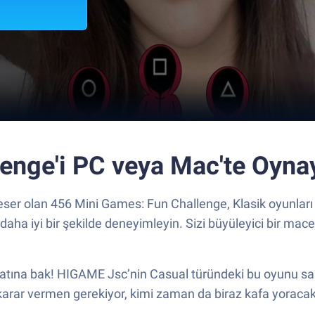
enge'i PC veya Mac'te Oyna
 eser olan 456 Mini Games: Fun Challenge, Klasik oyunları 
ha iyi bir şekilde deneyimleyin. Sizi büyüleyici bir macer
tına bak! HIGAME Jsc’nin Casual türündeki bu oyunu sana 
rar vermen gerekiyor, kimi zaman da biraz kafa yoracaksın