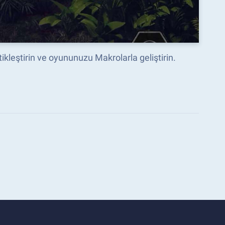
ikleştirin ve oyununuzu Makrolarla geliştirin.