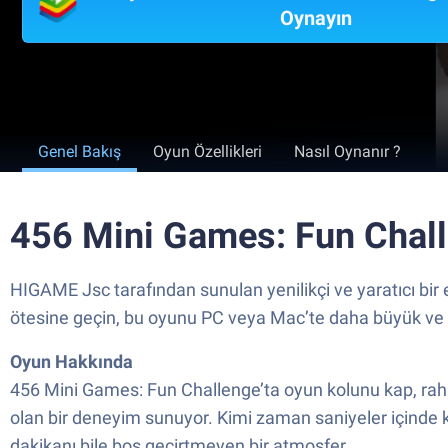
Oynayın
Genel Bakış
Oyun Özellikleri
Nasıl Oynanır ?
456 Mini Games: Fun Chall
HIGAME Jsc tarafından sunulan yenilikçi ve yaratıcı bir
ötesine geçin, bu oyunu PC veya Mac’te daha büyük ve da
Oyun Hakkında
456 Mini Games: Fun Challenge’ta oyun kolunu kap, raha
olan bir deneyim sunuyor. Kimi zaman saniyeler içinde ka
dakikanı bile boş geçirtmeyen bir atmosfer.