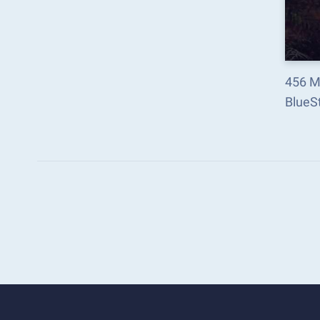
456 Mi
BlueSt