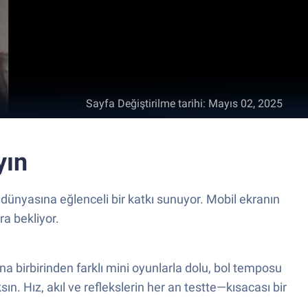
Sayfa Değiştirilme tarihi
:
Mayıs 02, 2025
yın
dünyasına eğlenceli bir katkı sunuyor. Mobil ekranın
a bekliyor.
birbirinden farklı mini oyunlarla dolu, bol temposu
. Hız, akıl ve reflekslerin her an testte—kısacası bir