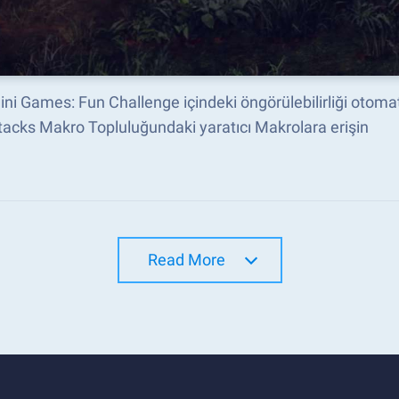
ni Games: Fun Challenge içindeki öngörülebilirliği otomat
acks Makro Topluluğundaki yaratıcı Makrolara erişin
Read More