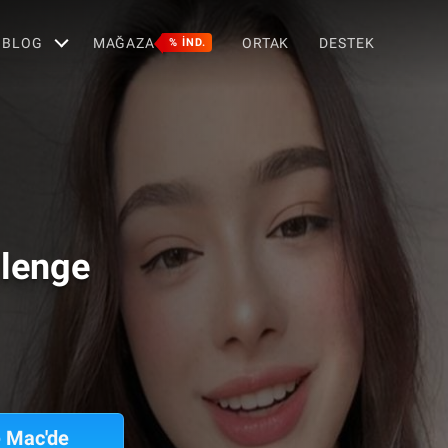
BLOG
MAĞAZA
ORTAK
DESTEK
% IND.
llenge
e Mac'de