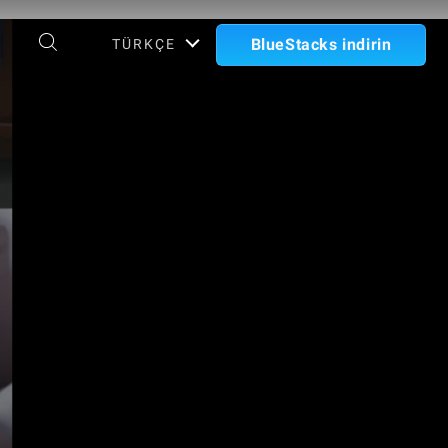
BlueStacks indirin
TÜRKÇE