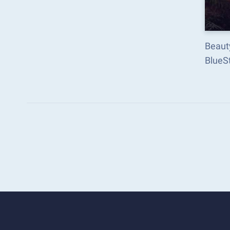
Beauty
BlueSt