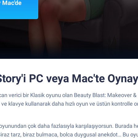
y Mac'de
tory'i PC veya Mac'te Oynay
can verici bir Klasik oyunu olan Beauty Blast: Makeover &
 ve klavye kullanarak daha hızlı oyun ve üstün kontrolle on
oyunundan çok daha fazlasıyla karşılaşıyorsun. Burada her
az tarz, biraz bulmaca, bolca duygusal anekdot… Bu oyun