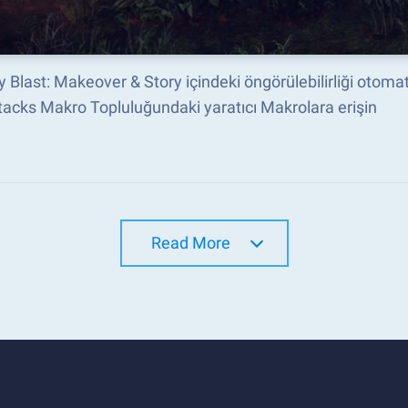
 Blast: Makeover & Story içindeki öngörülebilirliği otomat
acks Makro Topluluğundaki yaratıcı Makrolara erişin
Read More