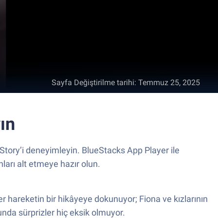
Sayfa Değiştirilme tarihi
:
Temmuz 25, 2025
ın
 Story’i deneyimleyin. BlueStacks App Player ile
ları alt etmeye hazır olun.
 hareketin bir hikâyeye dokunuyor; Fiona ve kızlarının
da sürprizler hiç eksik olmuyor.