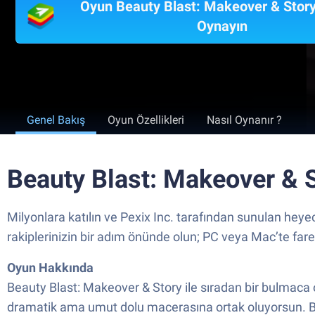
Oyun Beauty Blast: Makeover & Stor
Oynayın
Genel Bakış
Oyun Özellikleri
Nasıl Oynanır ?
Beauty Blast: Makeover & S
Milyonlara katılın ve Pexix Inc. tarafından sunulan heye
rakiplerinizin bir adım önünde olun; PC veya Mac’te fare
Oyun Hakkında
Beauty Blast: Makeover & Story ile sıradan bir bulmaca 
dramatik ama umut dolu macerasına ortak oluyorsun. Bir