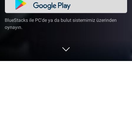
BlueStacks ile PC'de ya da bulut sistemimiz üzerinden
oynayın.
Frost World'i PC veya Mac'te Oynayın
Frost World ile en iyi performansınızı sergileyin,
Estoty Vilnius tarafından geliştirilen Klasik oyun
fenomeni. BlueStacks ile PC veya Mac’te hassas
oyun kontrolleri, yüksek FPS grafikleri ve üst düzey
özelliklerle oyun deneyiminizi bir üst seviyeye