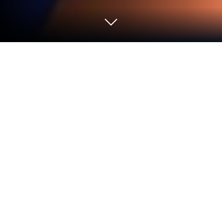
Prison Survival: Tap Challenge'i PC
veya Mac'te Oynayın
Prison Survival: Tap Challenge, Klasik türünü hayata
geçiriyor ve oyuncular için heyecan verici meydan
okumalar sunuyor. Higame Global Ltd. tarafından
geliştirilen bu Android oyun, PC ve Mac kullanıcıları
için dünyanın 1 numaralı uygulama oynatıcısı olan
BlueStacks ile en iyi şekilde deneyimlenebilir.
Oyun Hakkında