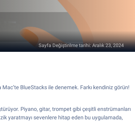
Sayfa Değiştirilme tarihi
:
Aralık 23, 2024
a Mac’te BlueStacks ile denemek. Farkı kendiniz görün!
rüyor. Piyano, gitar, trompet gibi çeşitli enstrümanları
zik yaratmayı sevenlere hitap eden bu uygulamada,