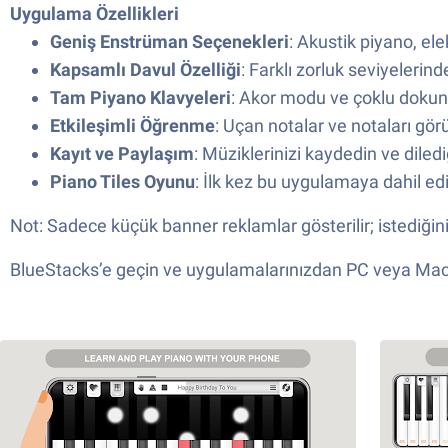
Uygulama Özellikleri
Geniş Enstrüman Seçenekleri
: Akustik piyano, ele
Kapsamlı Davul Özelliği
: Farklı zorluk seviyelerind
Tam Piyano Klavyeleri
: Akor modu ve çoklu dokun
Etkileşimli Öğrenme
: Uçan notalar ve notaları g
Kayıt ve Paylaşım
: Müziklerinizi kaydedin ve diledi
Piano Tiles Oyunu
: İlk kez bu uygulamaya dahil edi
Not: Sadece küçük banner reklamlar gösterilir; istediğin
BlueStacks’e geçin ve uygulamalarınızdan PC veya Mac’in