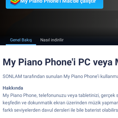
My Piano Phone'i Mac'de çalıştır
Genel Bakış
Nasıl indirilir
My Piano Phone'i PC veya Ma
SONLAM tarafından sunulan My Piano Phone’i kullanmakta
Hakkında
My Piano Phone, telefonunuzu veya tabletinizi, gerçek se
keşfedin ve dokunmatik ekran üzerinden müzik yapmanı
farklı seviyelerden davul dersleri ile bile baterist olabilirs