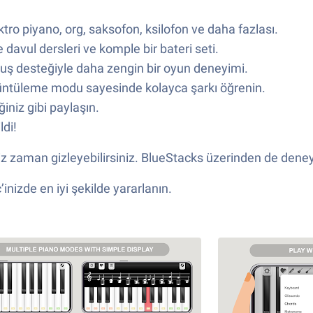
ktro piyano, org, saksofon, ksilofon ve daha fazlası.
e davul dersleri ve komple bir bateri seti.
uş desteğiyle daha zengin bir oyun deneyimi.
örüntüleme modu sayesinde kolayca şarkı öğrenin.
ğiniz gibi paylaşın.
ldi!
iz zaman gizleyebilirsiniz. BlueStacks üzerinden de deneye
izde en iyi şekilde yararlanın.