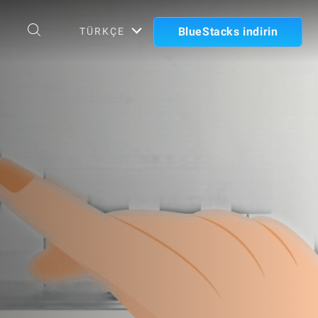
BlueStacks indirin
TÜRKÇE