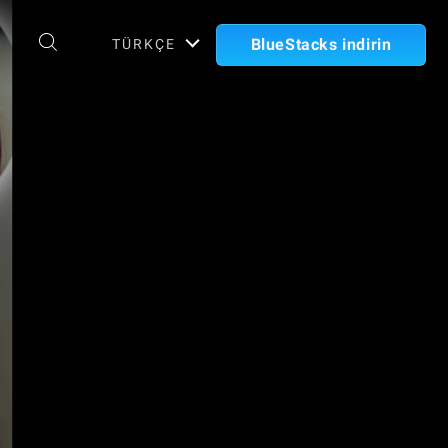
BlueStacks indirin
TÜRKÇE