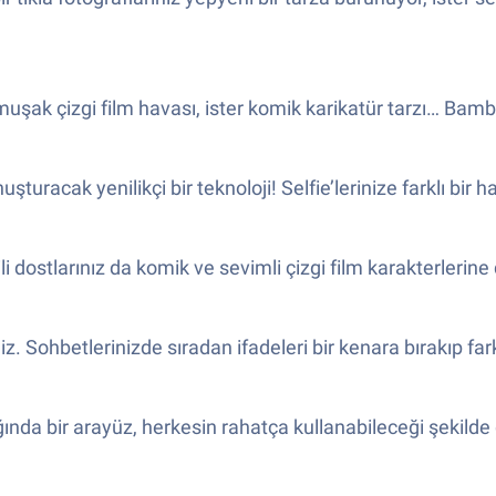
r yumuşak çizgi film havası, ister komik karikatür tarzı… 
şturacak yenilikçi bir teknoloji! Selfie’lerinize farklı bi
 dostlarınız da komik ve sevimli çizgi film karakterlerine
niz. Sohbetlerinizde sıradan ifadeleri bir kenara bırakıp far
ğında bir arayüz, herkesin rahatça kullanabileceği şekild