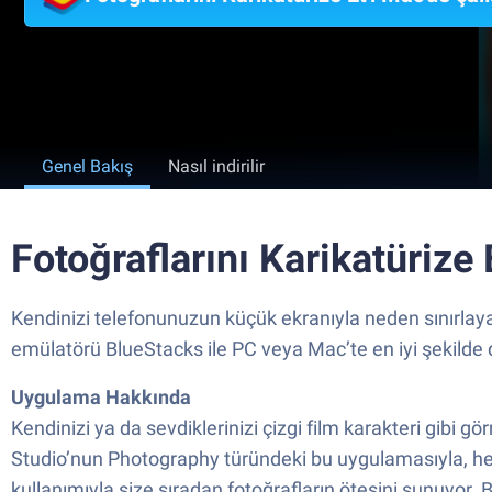
Genel Bakış
Nasıl indirilir
Fotoğraflarını Karikatürize 
Kendinizi telefonunuzun küçük ekranıyla neden sınırlayas
emülatörü BlueStacks ile PC veya Mac’te en iyi şekilde
Uygulama Hakkında
Kendinizi ya da sevdiklerinizi çizgi film karakteri gibi 
Studio’nun Photography türündeki bu uygulamasıyla, hem
kullanımıyla size sıradan fotoğrafların ötesini sunuyor. Bi