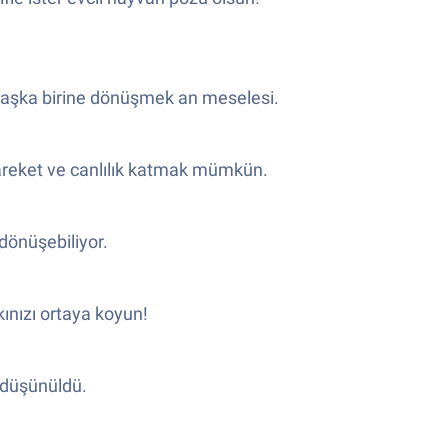
Bambaşka birine dönüşmek an meselesi.
r hareket ve canlılık katmak mümkün.
 dönüşebiliyor.
kınızı ortaya koyun!
e düşünüldü.