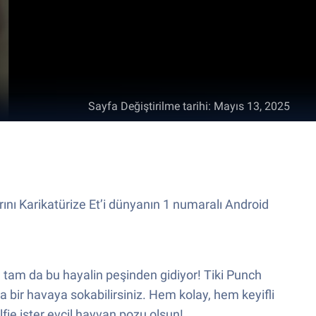
Sayfa Değiştirilme tarihi
:
Mayıs 13, 2025
rını Karikatürize Et’i dünyanın 1 numaralı Android
t, tam da bu hayalin peşinden gidiyor! Tiki Punch
bir havaya sokabilirsiniz. Hem kolay, hem keyifli
elfie ister evcil hayvan pozu olsun!