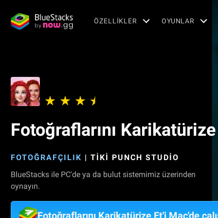
ÖZELLIKLER
OYUNLAR
Fotoğraflarını Karikatürize
FOTOĞRAFÇILIK
|
TIKI PUNCH STUDIO
BlueStacks ile PC'de ya da bulut sistemimiz üzerinden
oynayın.
Fotoğraflarını Karikatürize Et'i Mac'de çalı