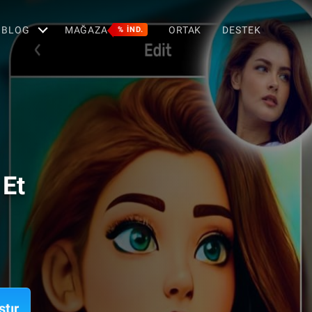
BLOG
MAĞAZA
ORTAK
DESTEK
% IND.
 Et
ştır