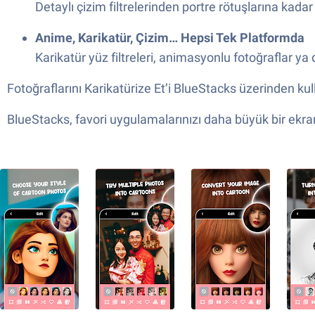
Detaylı çizim filtrelerinden portre rötuşlarına kadar
Anime, Karikatür, Çizim… Hepsi Tek Platformda
Karikatür yüz filtreleri, animasyonlu fotoğraflar ya
Fotoğraflarını Karikatürize Et’i BlueStacks üzerinden ku
BlueStacks, favori uygulamalarınızı daha büyük bir ekr