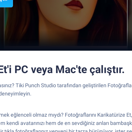
Et'i PC veya Mac'te çalıştır.
ınız? Tiki Punch Studio tarafından geliştirilen Fotoğrafla
 deneyimleyin.
görmek eğlenceli olmaz mıydı? Fotoğraflarını Karikatürize E
 kendi avatarınızı hem de en sevdiğiniz anları bambaşka 
r tıkla fotoğraflarınız yepyeni bir tarza bürünüyor, ister s