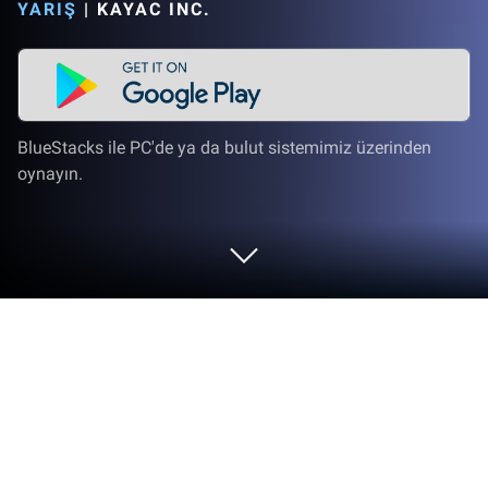
YARIŞ
|
KAYAC INC.
BlueStacks ile PC'de ya da bulut sistemimiz üzerinden
oynayın.
Puppetman Off-Road'i PC veya Mac'te
Oynayın
Puppetman Off-Road dünyasına adım atın, KAYAC