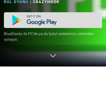
ROL OYUNU
|
CRAZYHOOK
BlueStacks ile PC'de ya da bulut sistemimiz üzerinden
oynayın.
Fashion Catwalk: Ramp Dress Up'i PC
veya Mac'te Oynayın
CrazyHook tarafından sunulan yenilikçi ve yaratıcı