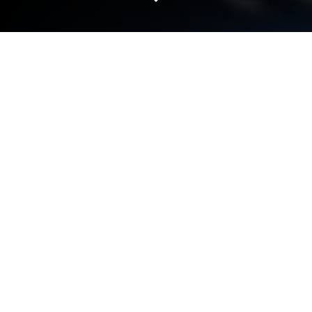
Figure Fantasy'i PC veya Mac'te
Oynayın
Figure Fantasy, KOMOE TECHNOLOGY LIMITED
tarafından geliştirilmiş bir rol oyunudur. BlueStacks
Oyun Platformu, bu Android oyununu PC veya
MAC’inizde sürükleyici bir oyun deneyimiyle
oynamak için en ideal platformdur. Figure Fantasy
PC’ye indirin!
Muhteşem şekilde minyatürize edilmiş evrene dalış
yapmaya hazır olun. Yüzlerce figürü toplayın ve