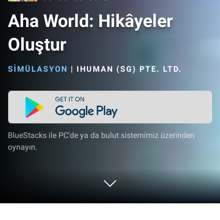
Aha World: Hikâyeler
Oluştur
SIMÜLASYON
|
IHUMAN (SG) PTE. LTD.
BlueStacks ile PC'de ya da bulut sistemimiz üzerinden
oynayın.