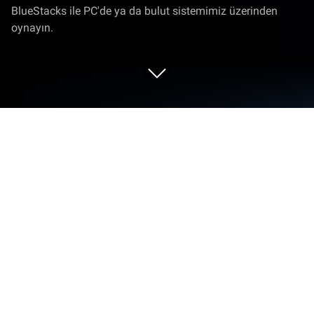
BlueStacks ile PC'de ya da bulut sistemimiz üzerinden
oynayın.
Lamar - Idle Vlogger'i PC veya Mac'te
Oynayın
Lamar – Idle Vlogger dünyasına adım atın,
CrazyLabs LTD tarafından sunulan heyecan verici bir
Simülasyon oyunu. Bu Android oyununu BlueStacks
App Player ile oynayın ve PC veya Mac’te sürükleyici
bir oyun deneyimi yaşayın.