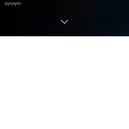
oynayın.
Move People'i PC veya Mac'te Oynayın
Move People, Supersonic Studios LTD tarafından
geliştirilmiş simülasyon türü oyundur. BlueStacks
Oyun Platformu, bu Android oyununu PC veya
MAC’inizde sürükleyici bir oyun deneyimiyle
oynamak için en ideal platformdur. Move People
PC’ye indirin!
Bu oyunda insanları birer kukla gibi hareket ettirerek