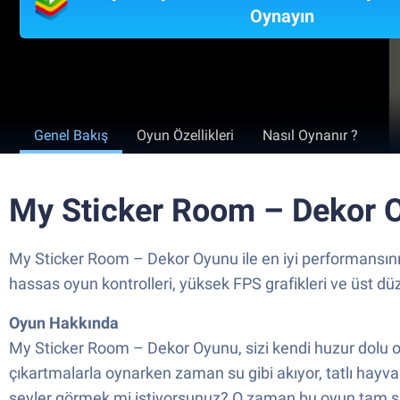
Oynayın
Genel Bakış
Oyun Özellikleri
Nasıl Oynanır ?
My Sticker Room – Dekor O
My Sticker Room – Dekor Oyunu ile en iyi performansını
hassas oyun kontrolleri, yüksek FPS grafikleri ve üst düz
Oyun Hakkında
My Sticker Room – Dekor Oyunu, sizi kendi huzur dolu 
çıkartmalarla oynarken zaman su gibi akıyor, tatlı hayva
şeyler görmek mi istiyorsunuz? O zaman bu oyun tam s