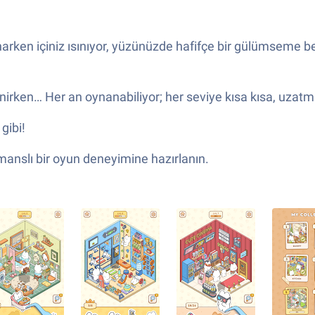
 Oynarken içiniz ısınıyor, yüzünüzde hafifçe bir gülümseme bel
rken… Her an oynanabiliyor; her seviye kısa kısa, uzatmad
gibi!
rmanslı bir oyun deneyimine hazırlanın.