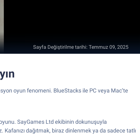
Sayfa Değiştirilme tarihi
:
Temmuz 09, 2025
yın
lasyon oyun fenomeni. BlueStacks ile PC veya Mac’te
on oyunu. SayGames Ltd ekibinin dokunuşuyla
z. Kafanızı dağıtmak, biraz dinlenmek ya da sadece tatlı