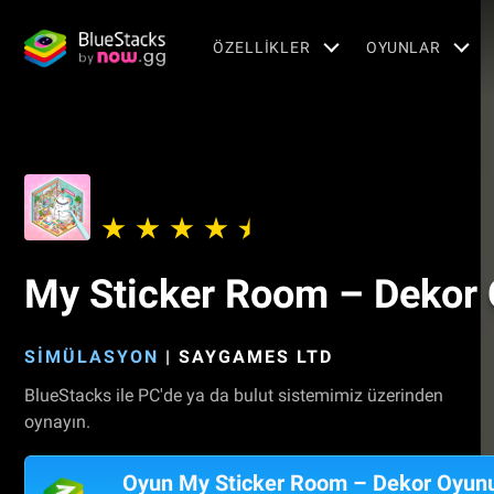
ÖZELLIKLER
OYUNLAR
My Sticker Room – Dekor
SIMÜLASYON
|
SAYGAMES LTD
BlueStacks ile PC'de ya da bulut sistemimiz üzerinden
oynayın.
Oyun My Sticker Room – Dekor Oyun