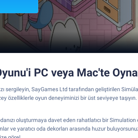
yunu'i PC veya Mac'te Oyna
zı sergileyin, SayGames Ltd tarafından geliştirilen Simü
ey özelliklerle oyun deneyiminizi bir üst seviyeye taşıyın.
odanızı oluşturmaya davet eden rahatlatıcı bir Simulati
nlar ve yaratıcı oda dekorları arasında huzur buluyorsunu
ize göre!