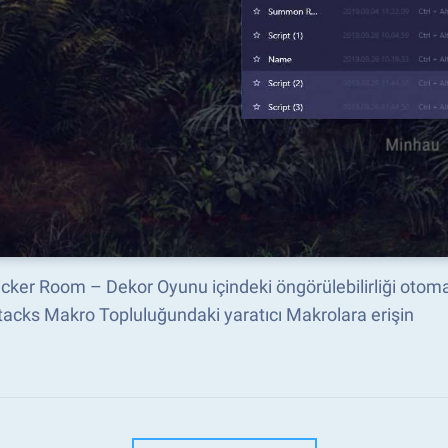
cker Room – Dekor Oyunu içindeki öngörülebilirliği otomat
acks Makro Topluluğundaki yaratıcı Makrolara erişin