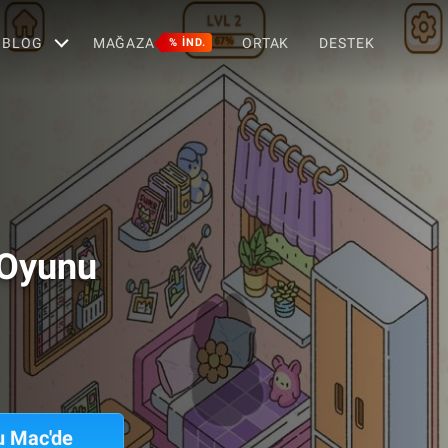
BLOG
MAĞAZA
ORTAK
DESTEK
% IND.
 Oyunu
u Mac'de