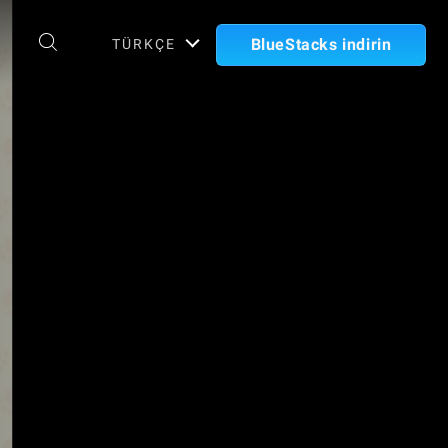
BlueStacks indirin
TÜRKÇE