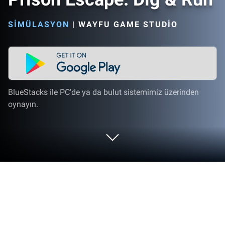
SIMÜLASYON
|
WAYFU GAME STUDIO
BlueStacks ile PC'de ya da bulut sistemimiz üzerinden
oynayın.
Prison Escape: Dig & Run'i PC veya
Mac'te Oynayın