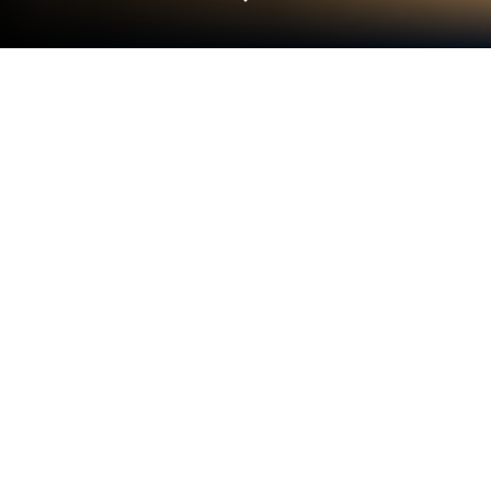
Supermarket 3D: Retail Empire'i PC
veya Mac'te Oynayın
Milyonlara katılın ve Club Team Caliente Mx Sports e
Casino tarafından sunulan heyecan verici bir
Simülasyon oyunu olan Supermarket 3D: Retail
Empire’i deneyimleyin. BlueStacks App Player ile
rakiplerinizin bir adım önünde olun; PC veya Mac’te
fare ve klavye kullanarak daha hızlı oyun ve üstün
kontrolle onları alt etmeye hazır olun.
Oyun Hakkında
Supermarket 3D: Retail Empire, Club Team Caliente