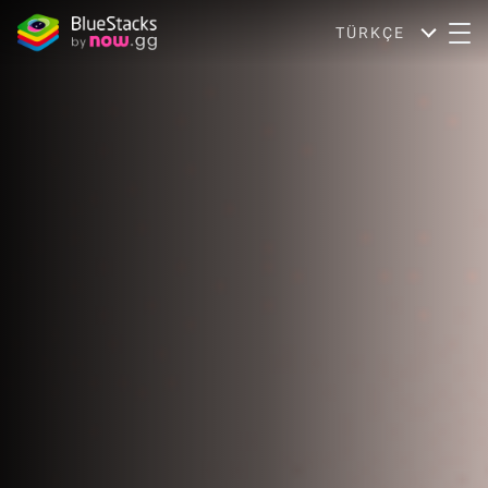
TÜRKÇE