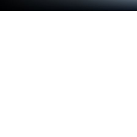
Bakery Supermart Simulator'i PC veya
Mac'te Oynayın
Milyonlara katılın ve Big Glock Studio tarafından
sunulan heyecan verici bir Simülasyon oyunu olan
Bakery Supermart Simulator’i deneyimleyin.
BlueStacks App Player ile rakiplerinizin bir adım
önünde olun; PC veya Mac’te fare ve klavye
kullanarak daha hızlı oyun ve üstün kontrolle onları
alt etmeye hazır olun.
Oyun Hakkında
Bakery Supermart Simulator’da kendinizi rengârenk