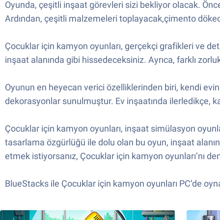
Oyunda, çeşitli inşaat görevleri sizi bekliyor olacak. Ö
Ardından, çeşitli malzemeleri toplayacak,çimento dökece
Çocuklar için kamyon oyunları, gerçekçi grafikleri ve deta
inşaat alanında gibi hissedeceksiniz. Ayrıca, farklı zorl
Oyunun en heyecan verici özelliklerinden biri, kendi evin
dekorasyonlar sunulmuştur. Ev inşaatında ilerledikçe, kaza
Çocuklar için kamyon oyunları, inşaat simülasyon oyunlar
tasarlama özgürlüğü ile dolu olan bu oyun, inşaat alanın
etmek istiyorsanız, Çocuklar için kamyon oyunları’nı den
BlueStacks ile Çocuklar için kamyon oyunları PC’de oyn