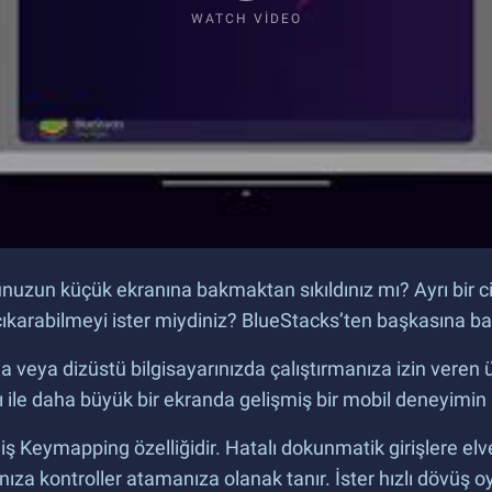
WATCH VIDEO
unuzun küçük ekranına bakmaktan sıkıldınız mı? Ayrı bir
çıkarabilmeyi ister miydiniz? BlueStacks’ten başkasına b
 veya dizüstü bilgisayarınızda çalıştırmanıza izin veren 
ile daha büyük bir ekranda gelişmiş bir mobil deneyimin ke
iş Keymapping özelliğidir. Hatalı dokunmatik girişlere elv
za kontroller atamanıza olanak tanır. İster hızlı dövüş oy