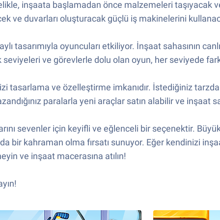
ncelikle, inşaata başlamadan önce malzemeleri taşıyacak v
k ve duvarları oluşturacak güçlü iş makinelerini kullanac
ylı tasarımıyla oyuncuları etkiliyor. İnşaat sahasının canl
uk seviyeleri ve görevlerle dolu olan oyun, her seviyede f
izi tasarlama ve özelleştirme imkanıdır. İstediğiniz tarzda 
ndığınız paralarla yeni araçlar satın alabilir ve inşaat sah
ını sevenler için keyifli ve eğlenceli bir seçenektir. Büy
da bir kahraman olma fırsatı sunuyor. Eğer kendinizi inşa
eyin ve inşaat macerasına atılın!
ayın!