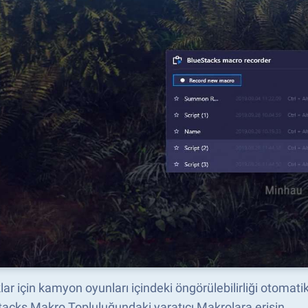
ar için kamyon oyunları içindeki öngörülebilirliği otomatik
acks Makro Topluluğundaki yaratıcı Makrolara erişin