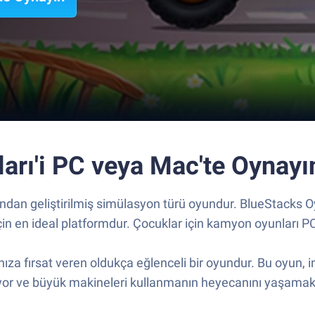
arı'i PC veya Mac'te Oynayı
fından geliştirilmiş simülasyon türü oyundur. BlueStacks
n en ideal platformdur. Çocuklar için kamyon oyunları PC’
a fırsat veren oldukça eğlenceli bir oyundur. Bu oyun, in
uyor ve büyük makineleri kullanmanın heyecanını yaşamak 