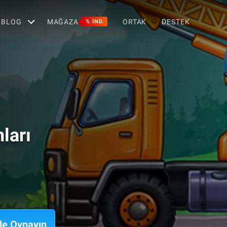
BLOG
MAĞAZA
ORTAK
DESTEK
% IND.
ları
de Oynayın