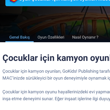
Genel Bakış
Oyun Özellikleri
Nasıl Oynanır ?
Çocuklar için kamyon oyunl
Çocuklar için kamyon oyunları, GoKids! Publishing tara
MAC’inizde sürükleyici bir oyun deneyimiyle oynamak içi
Çocuklar için kamyon oyunu hayallerinizdeki evi yapmanız
inşa etme deneyimi sunar. Eğer inşaat işlerine ilgi duy