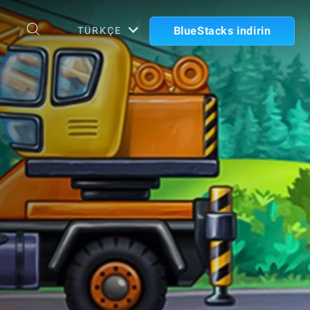
BlueStacks indirin
TÜRKÇE