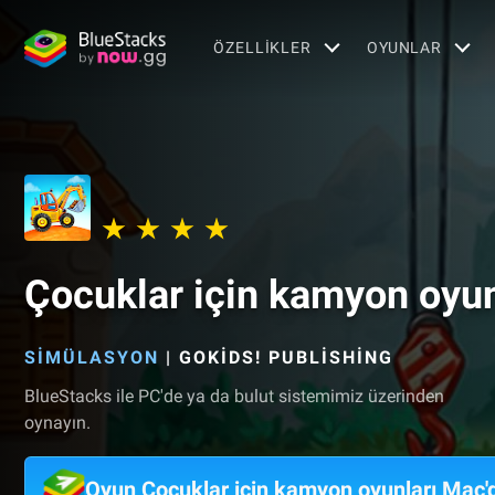
ÖZELLIKLER
OYUNLAR
Çocuklar için kamyon oyun
SIMÜLASYON
|
GOKIDS! PUBLISHING
BlueStacks ile PC'de ya da bulut sistemimiz üzerinden
oynayın.
Oyun Çocuklar için kamyon oyunları Mac'