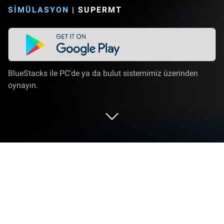
SIMÜLASYON
|
SUPERMT
BlueStacks ile PC'de ya da bulut sistemimiz üzerinden
oynayın.
Used Car Tycoon Game'i PC veya
Mac'te Oynayın
Used Car Tycoon Game, Soul Box tarafından